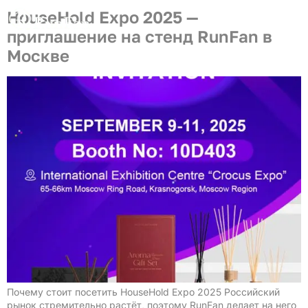
HouseHold Expo 2025 —
приглашение на стенд RunFan в
Best‑Value Promotions
Our-Services
Москве
Почему стоит посетить HouseHold Expo 2025 Российский
рынок стремительно растёт, поэтому RunFan делает на него