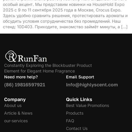
особый акцент. Мы представим новинки на HouseHold Expo
2025 с 9 по 11 сентября 2025 года в Москве, Crocus Expo.
Здесь удобно сравнить решения, протестировать ароматы и
обсудить условия сотрудничества без промедлений. Наш
стенд: 10D403. Приходите, знакомство займёт минуты, а […]
Constantly Exploring the Blockbuster Product
Element for Elegant Home Fragrance
Need more help?
Email Support
(86) 19816597921
Info@highlyscent.com
Company
Quick Links
About us
Best Value Promotions
Article & News
Products
our-services
FAQ
Contact Us