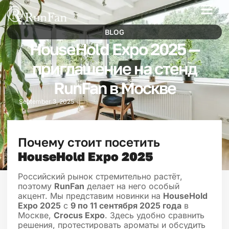
Best‑Value Promotions
Our-Services
BLOG
HouseHold Expo 2025 —
приглашение на стенд
RunFan в Москве
September 3, 2025
Почему стоит посетить
HouseHold Expo 2025
Российский рынок стремительно растёт,
поэтому
RunFan
делает на него особый
акцент. Мы представим новинки на
HouseHold
Expo 2025
с
9 по 11 сентября 2025 года
в
Москве,
Crocus Expo
. Здесь удобно сравнить
решения, протестировать ароматы и обсудить